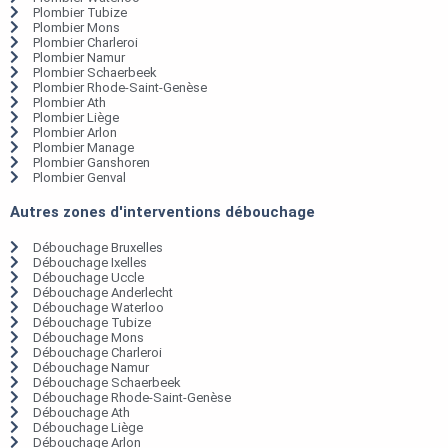
Plombier Tubize
Plombier Mons
Plombier Charleroi
Plombier Namur
Plombier Schaerbeek
Plombier Rhode-Saint-Genèse
Plombier Ath
Plombier Liège
Plombier Arlon
Plombier Manage
Plombier Ganshoren
Plombier Genval
Autres zones d'interventions débouchage
Débouchage Bruxelles
Débouchage Ixelles
Débouchage Uccle
Débouchage Anderlecht
Débouchage Waterloo
Débouchage Tubize
Débouchage Mons
Débouchage Charleroi
Débouchage Namur
Débouchage Schaerbeek
Débouchage Rhode-Saint-Genèse
Débouchage Ath
Débouchage Liège
Débouchage Arlon