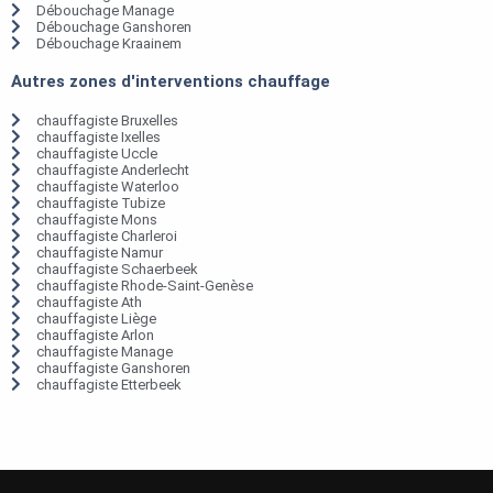
Débouchage Manage
Débouchage Ganshoren
Débouchage Kraainem
Autres zones d'interventions chauffage
chauffagiste Bruxelles
chauffagiste Ixelles
chauffagiste Uccle
chauffagiste Anderlecht
chauffagiste Waterloo
chauffagiste Tubize
chauffagiste Mons
chauffagiste Charleroi
chauffagiste Namur
chauffagiste Schaerbeek
chauffagiste Rhode-Saint-Genèse
chauffagiste Ath
chauffagiste Liège
chauffagiste Arlon
chauffagiste Manage
chauffagiste Ganshoren
chauffagiste Etterbeek