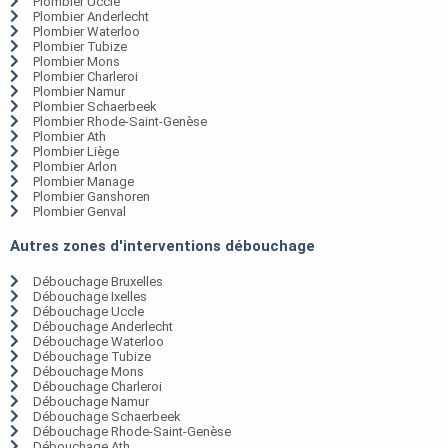
Plombier Uccle
Plombier Anderlecht
Plombier Waterloo
Plombier Tubize
Plombier Mons
Plombier Charleroi
Plombier Namur
Plombier Schaerbeek
Plombier Rhode-Saint-Genèse
Plombier Ath
Plombier Liège
Plombier Arlon
Plombier Manage
Plombier Ganshoren
Plombier Genval
Autres zones d'interventions débouchage
Débouchage Bruxelles
Débouchage Ixelles
Débouchage Uccle
Débouchage Anderlecht
Débouchage Waterloo
Débouchage Tubize
Débouchage Mons
Débouchage Charleroi
Débouchage Namur
Débouchage Schaerbeek
Débouchage Rhode-Saint-Genèse
Débouchage Ath