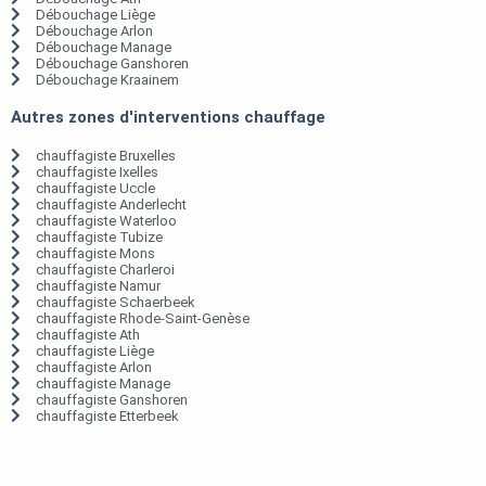
Débouchage Liège
Débouchage Arlon
Débouchage Manage
Débouchage Ganshoren
Débouchage Kraainem
Autres zones d'interventions chauffage
chauffagiste Bruxelles
chauffagiste Ixelles
chauffagiste Uccle
chauffagiste Anderlecht
chauffagiste Waterloo
chauffagiste Tubize
chauffagiste Mons
chauffagiste Charleroi
chauffagiste Namur
chauffagiste Schaerbeek
chauffagiste Rhode-Saint-Genèse
chauffagiste Ath
chauffagiste Liège
chauffagiste Arlon
chauffagiste Manage
chauffagiste Ganshoren
chauffagiste Etterbeek