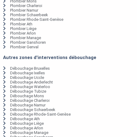
Plombier Mons
Plombier Charleroi
Plombier Namur
Plombier Schaerbeek
Plombier Rhode-Saint-Genèse
Plombier Ath
Plombier Liège
Plombier Arlon
Plombier Manage
Plombier Ganshoren
Plombier Genval
Autres zones d'interventions débouchage
Débouchage Bruxelles
Débouchage Ixelles
Débouchage Uccle
Débouchage Anderlecht
Débouchage Waterloo
Débouchage Tubize
Débouchage Mons
Débouchage Charleroi
Débouchage Namur
Débouchage Schaerbeek
Débouchage Rhode-Saint-Genèse
Débouchage Ath
Débouchage Liège
Débouchage Arlon
Débouchage Manage