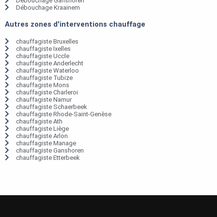
Débouchage Ganshoren
Débouchage Kraainem
Autres zones d'interventions chauffage
chauffagiste Bruxelles
chauffagiste Ixelles
chauffagiste Uccle
chauffagiste Anderlecht
chauffagiste Waterloo
chauffagiste Tubize
chauffagiste Mons
chauffagiste Charleroi
chauffagiste Namur
chauffagiste Schaerbeek
chauffagiste Rhode-Saint-Genèse
chauffagiste Ath
chauffagiste Liège
chauffagiste Arlon
chauffagiste Manage
chauffagiste Ganshoren
chauffagiste Etterbeek