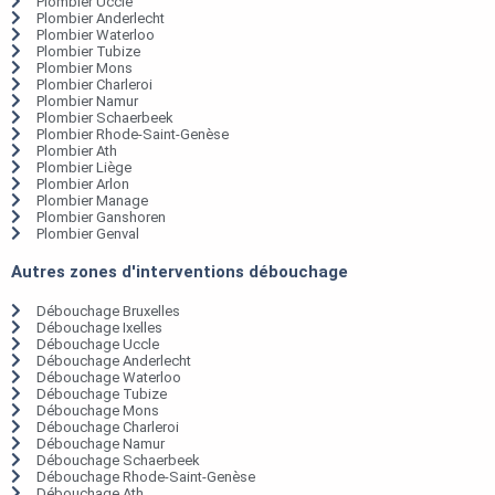
Plombier Uccle
Plombier Anderlecht
Plombier Waterloo
Plombier Tubize
Plombier Mons
Plombier Charleroi
Plombier Namur
Plombier Schaerbeek
Plombier Rhode-Saint-Genèse
Plombier Ath
Plombier Liège
Plombier Arlon
Plombier Manage
Plombier Ganshoren
Plombier Genval
Autres zones d'interventions débouchage
Débouchage Bruxelles
Débouchage Ixelles
Débouchage Uccle
Débouchage Anderlecht
Débouchage Waterloo
Débouchage Tubize
Débouchage Mons
Débouchage Charleroi
Débouchage Namur
Débouchage Schaerbeek
Débouchage Rhode-Saint-Genèse
Débouchage Ath