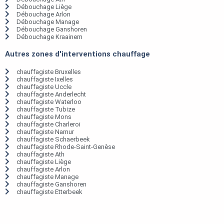
Débouchage Liège
Débouchage Arlon
Débouchage Manage
Débouchage Ganshoren
Débouchage Kraainem
Autres zones d'interventions chauffage
chauffagiste Bruxelles
chauffagiste Ixelles
chauffagiste Uccle
chauffagiste Anderlecht
chauffagiste Waterloo
chauffagiste Tubize
chauffagiste Mons
chauffagiste Charleroi
chauffagiste Namur
chauffagiste Schaerbeek
chauffagiste Rhode-Saint-Genèse
chauffagiste Ath
chauffagiste Liège
chauffagiste Arlon
chauffagiste Manage
chauffagiste Ganshoren
chauffagiste Etterbeek