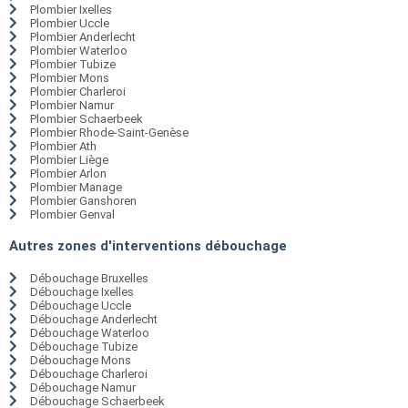
Plombier Ixelles
Plombier Uccle
Plombier Anderlecht
Plombier Waterloo
Plombier Tubize
Plombier Mons
Plombier Charleroi
Plombier Namur
Plombier Schaerbeek
Plombier Rhode-Saint-Genèse
Plombier Ath
Plombier Liège
Plombier Arlon
Plombier Manage
Plombier Ganshoren
Plombier Genval
Autres zones d'interventions débouchage
Débouchage Bruxelles
Débouchage Ixelles
Débouchage Uccle
Débouchage Anderlecht
Débouchage Waterloo
Débouchage Tubize
Débouchage Mons
Débouchage Charleroi
Débouchage Namur
Débouchage Schaerbeek