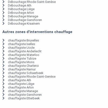
Débouchage Rhode-Saint-Genèse
Débouchage Ath
Débouchage Liège
Débouchage Arlon
Débouchage Manage
Débouchage Ganshoren
Débouchage Kraainem
Autres zones d'interventions chauffage
chauffagiste Bruxelles
chauffagiste Ixelles
chauffagiste Uccle
chauffagiste Anderlecht
chauffagiste Waterloo
chauffagiste Tubize
chauffagiste Mons
chauffagiste Charleroi
chauffagiste Namur
chauffagiste Schaerbeek
chauffagiste Rhode-Saint-Genèse
chauffagiste Ath
chauffagiste Liège
chauffagiste Arlon
chauffagiste Manage
chauffagiste Ganshoren
chauffagiste Etterbeek