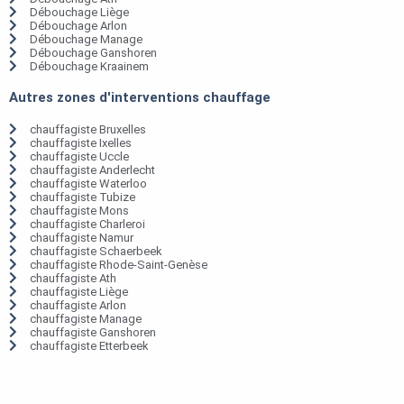
Débouchage Liège
Débouchage Arlon
Débouchage Manage
Débouchage Ganshoren
Débouchage Kraainem
Autres zones d'interventions chauffage
chauffagiste Bruxelles
chauffagiste Ixelles
chauffagiste Uccle
chauffagiste Anderlecht
chauffagiste Waterloo
chauffagiste Tubize
chauffagiste Mons
chauffagiste Charleroi
chauffagiste Namur
chauffagiste Schaerbeek
chauffagiste Rhode-Saint-Genèse
chauffagiste Ath
chauffagiste Liège
chauffagiste Arlon
chauffagiste Manage
chauffagiste Ganshoren
chauffagiste Etterbeek