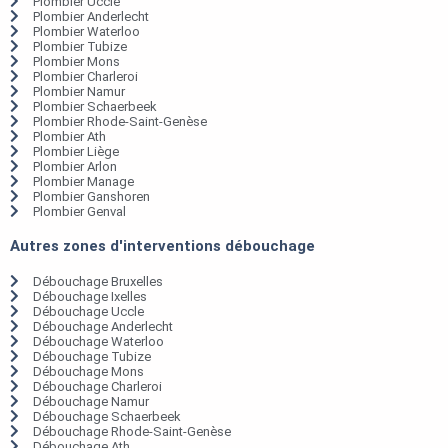
Plombier Uccle
Plombier Anderlecht
Plombier Waterloo
Plombier Tubize
Plombier Mons
Plombier Charleroi
Plombier Namur
Plombier Schaerbeek
Plombier Rhode-Saint-Genèse
Plombier Ath
Plombier Liège
Plombier Arlon
Plombier Manage
Plombier Ganshoren
Plombier Genval
Autres zones d'interventions débouchage
Débouchage Bruxelles
Débouchage Ixelles
Débouchage Uccle
Débouchage Anderlecht
Débouchage Waterloo
Débouchage Tubize
Débouchage Mons
Débouchage Charleroi
Débouchage Namur
Débouchage Schaerbeek
Débouchage Rhode-Saint-Genèse
Débouchage Ath