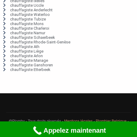
chauffagiste Ixelles
chauffagiste Uccle
chauffagiste Anderlecht
chauffagiste Waterloo
chauffagiste Tubize
chauffagiste Mons
chauffagiste Charleroi
chauffagiste Namur
chauffagiste Schaerbeek
chauffagiste Rhode-Saint-Genèse
chauffagiste Ath
chauffagiste Liège
chauffagiste Arlon
chauffagiste Manage
chauffagiste Ganshoren
chauffagiste Etterbeek
@Plomby - Tous droits réservés -
Mentions légales
-
Plombier Belgique
-
Débouchage Belgique
-
Détection fuite eau Belgique
Appelez maintenant