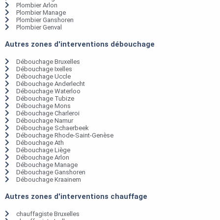
Plombier Arlon
Plombier Manage
Plombier Ganshoren
Plombier Genval
Autres zones d'interventions débouchage
Débouchage Bruxelles
Débouchage Ixelles
Débouchage Uccle
Débouchage Anderlecht
Débouchage Waterloo
Débouchage Tubize
Débouchage Mons
Débouchage Charleroi
Débouchage Namur
Débouchage Schaerbeek
Débouchage Rhode-Saint-Genèse
Débouchage Ath
Débouchage Liège
Débouchage Arlon
Débouchage Manage
Débouchage Ganshoren
Débouchage Kraainem
Autres zones d'interventions chauffage
chauffagiste Bruxelles