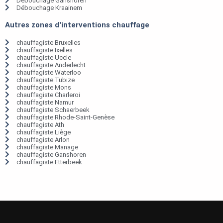
Débouchage Ganshoren
Débouchage Kraainem
Autres zones d'interventions chauffage
chauffagiste Bruxelles
chauffagiste Ixelles
chauffagiste Uccle
chauffagiste Anderlecht
chauffagiste Waterloo
chauffagiste Tubize
chauffagiste Mons
chauffagiste Charleroi
chauffagiste Namur
chauffagiste Schaerbeek
chauffagiste Rhode-Saint-Genèse
chauffagiste Ath
chauffagiste Liège
chauffagiste Arlon
chauffagiste Manage
chauffagiste Ganshoren
chauffagiste Etterbeek