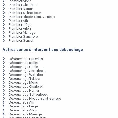
Plombier Mons
Plombier Charleroi
Plombier Namur
Plombier Schaerbeek
Plombier Rhode-Saint-Genèse
Plombier Ath
Plombier Liège
Plombier Arlon
Plombier Manage
Plombier Ganshoren
Plombier Genval
Autres zones d'interventions débouchage
Débouchage Bruxelles
Débouchage Ixelles
Débouchage Uccle
Débouchage Anderlecht
Débouchage Waterloo
Débouchage Tubize
Débouchage Mons
Débouchage Charleroi
Débouchage Namur
Débouchage Schaerbeek
Débouchage Rhode-Saint-Genèse
Débouchage Ath
Débouchage Liège
Débouchage Arlon
Débouchage Manage