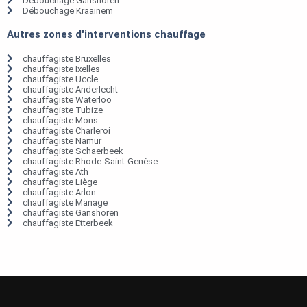
Débouchage Ganshoren
Débouchage Kraainem
Autres zones d'interventions chauffage
chauffagiste Bruxelles
chauffagiste Ixelles
chauffagiste Uccle
chauffagiste Anderlecht
chauffagiste Waterloo
chauffagiste Tubize
chauffagiste Mons
chauffagiste Charleroi
chauffagiste Namur
chauffagiste Schaerbeek
chauffagiste Rhode-Saint-Genèse
chauffagiste Ath
chauffagiste Liège
chauffagiste Arlon
chauffagiste Manage
chauffagiste Ganshoren
chauffagiste Etterbeek