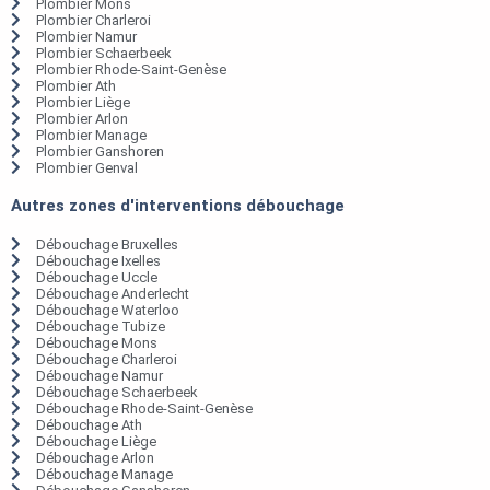
Plombier Mons
Plombier Charleroi
Plombier Namur
Plombier Schaerbeek
Plombier Rhode-Saint-Genèse
Plombier Ath
Plombier Liège
Plombier Arlon
Plombier Manage
Plombier Ganshoren
Plombier Genval
Autres zones d'interventions débouchage
Débouchage Bruxelles
Débouchage Ixelles
Débouchage Uccle
Débouchage Anderlecht
Débouchage Waterloo
Débouchage Tubize
Débouchage Mons
Débouchage Charleroi
Débouchage Namur
Débouchage Schaerbeek
Débouchage Rhode-Saint-Genèse
Débouchage Ath
Débouchage Liège
Débouchage Arlon
Débouchage Manage