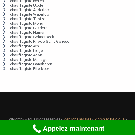
chauffagiste Ixelles
chauffagiste Uccle
chauffagiste Anderlecht
chauffagiste Waterloo
chauffagiste Tubize
chauffagiste Mons
chauffagiste Charleroi
chauffagiste Namur
chauffagiste Schaerbeek
chauffagiste Rhode-Saint-Genèse
chauffagiste Ath
chauffagiste Liège
chauffagiste Arlon
chauffagiste Manage
chauffagiste Ganshoren
chauffagiste Etterbeek
@Plomby - Tous droits réservés -
Mentions légales
-
Plombier Belgique
-
Débouchage Belgique
-
Détection fuite eau Belgique
Appelez maintenant