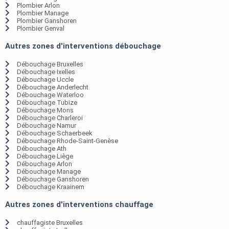
Plombier Arlon
Plombier Manage
Plombier Ganshoren
Plombier Genval
Autres zones d'interventions débouchage
Débouchage Bruxelles
Débouchage Ixelles
Débouchage Uccle
Débouchage Anderlecht
Débouchage Waterloo
Débouchage Tubize
Débouchage Mons
Débouchage Charleroi
Débouchage Namur
Débouchage Schaerbeek
Débouchage Rhode-Saint-Genèse
Débouchage Ath
Débouchage Liège
Débouchage Arlon
Débouchage Manage
Débouchage Ganshoren
Débouchage Kraainem
Autres zones d'interventions chauffage
chauffagiste Bruxelles