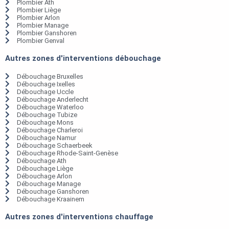
Plombier Ath
Plombier Liège
Plombier Arlon
Plombier Manage
Plombier Ganshoren
Plombier Genval
Autres zones d'interventions débouchage
Débouchage Bruxelles
Débouchage Ixelles
Débouchage Uccle
Débouchage Anderlecht
Débouchage Waterloo
Débouchage Tubize
Débouchage Mons
Débouchage Charleroi
Débouchage Namur
Débouchage Schaerbeek
Débouchage Rhode-Saint-Genèse
Débouchage Ath
Débouchage Liège
Débouchage Arlon
Débouchage Manage
Débouchage Ganshoren
Débouchage Kraainem
Autres zones d'interventions chauffage