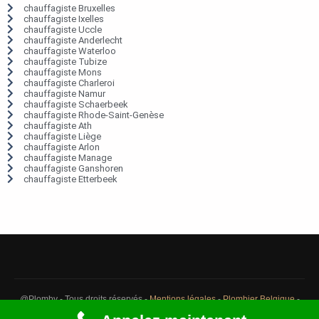
chauffagiste Bruxelles
chauffagiste Ixelles
chauffagiste Uccle
chauffagiste Anderlecht
chauffagiste Waterloo
chauffagiste Tubize
chauffagiste Mons
chauffagiste Charleroi
chauffagiste Namur
chauffagiste Schaerbeek
chauffagiste Rhode-Saint-Genèse
chauffagiste Ath
chauffagiste Liège
chauffagiste Arlon
chauffagiste Manage
chauffagiste Ganshoren
chauffagiste Etterbeek
@Plomby - Tous droits réservés -
Mentions légales
-
Plombier Belgique
-
Débouchage Belgique
-
Détection fuite eau Belgique