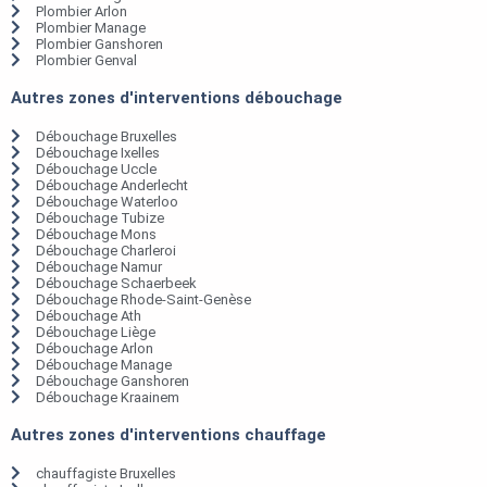
Plombier Arlon
Plombier Manage
Plombier Ganshoren
Plombier Genval
Autres zones d'interventions débouchage
Débouchage Bruxelles
Débouchage Ixelles
Débouchage Uccle
Débouchage Anderlecht
Débouchage Waterloo
Débouchage Tubize
Débouchage Mons
Débouchage Charleroi
Débouchage Namur
Débouchage Schaerbeek
Débouchage Rhode-Saint-Genèse
Débouchage Ath
Débouchage Liège
Débouchage Arlon
Débouchage Manage
Débouchage Ganshoren
Débouchage Kraainem
Autres zones d'interventions chauffage
chauffagiste Bruxelles