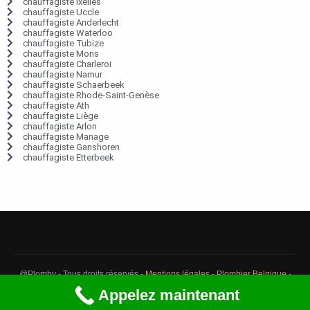
chauffagiste Ixelles
chauffagiste Uccle
chauffagiste Anderlecht
chauffagiste Waterloo
chauffagiste Tubize
chauffagiste Mons
chauffagiste Charleroi
chauffagiste Namur
chauffagiste Schaerbeek
chauffagiste Rhode-Saint-Genèse
chauffagiste Ath
chauffagiste Liège
chauffagiste Arlon
chauffagiste Manage
chauffagiste Ganshoren
chauffagiste Etterbeek
@Plomby - Tous droits réservés -
Mentions légales
-
Plombier Belgique
-
Débouchage Belgique
-
Détection fuite eau Belgique
Appelez maintenant