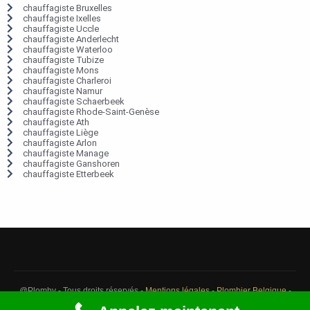
chauffagiste Bruxelles
chauffagiste Ixelles
chauffagiste Uccle
chauffagiste Anderlecht
chauffagiste Waterloo
chauffagiste Tubize
chauffagiste Mons
chauffagiste Charleroi
chauffagiste Namur
chauffagiste Schaerbeek
chauffagiste Rhode-Saint-Genèse
chauffagiste Ath
chauffagiste Liège
chauffagiste Arlon
chauffagiste Manage
chauffagiste Ganshoren
chauffagiste Etterbeek
@Plomby - Tous droits réservés -
Mentions légales
-
Plombier Belgique
-
Débouchage Belgique
-
Détection fuite eau Belgique