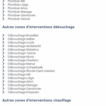
Plombier Ath
Plombier Liège
Plombier Arlon
Plombier Manage
Plombier Ganshoren
Plombier Genval
Autres zones d'interventions débouchage
Débouchage Bruxelles
Débouchage Ixelles
Débouchage Uccle
Débouchage Anderlecht
Débouchage Waterloo
Débouchage Tubize
Débouchage Mons
Débouchage Charleroi
Débouchage Namur
Débouchage Schaerbeek
Débouchage Rhode-Saint-Genèse
Débouchage Ath
Débouchage Liège
Débouchage Arlon
Débouchage Manage
Débouchage Ganshoren
Débouchage Kraainem
Autres zones d'interventions chauffage