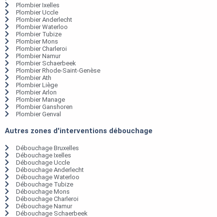
Plombier Ixelles
Plombier Uccle
Plombier Anderlecht
Plombier Waterloo
Plombier Tubize
Plombier Mons
Plombier Charleroi
Plombier Namur
Plombier Schaerbeek
Plombier Rhode-Saint-Genèse
Plombier Ath
Plombier Liège
Plombier Arlon
Plombier Manage
Plombier Ganshoren
Plombier Genval
Autres zones d'interventions débouchage
Débouchage Bruxelles
Débouchage Ixelles
Débouchage Uccle
Débouchage Anderlecht
Débouchage Waterloo
Débouchage Tubize
Débouchage Mons
Débouchage Charleroi
Débouchage Namur
Débouchage Schaerbeek