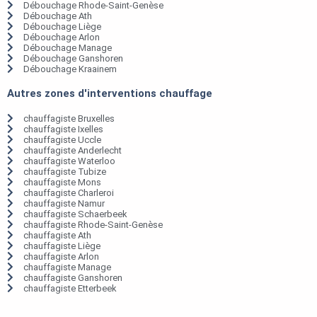
Débouchage Rhode-Saint-Genèse
Débouchage Ath
Débouchage Liège
Débouchage Arlon
Débouchage Manage
Débouchage Ganshoren
Débouchage Kraainem
Autres zones d'interventions chauffage
chauffagiste Bruxelles
chauffagiste Ixelles
chauffagiste Uccle
chauffagiste Anderlecht
chauffagiste Waterloo
chauffagiste Tubize
chauffagiste Mons
chauffagiste Charleroi
chauffagiste Namur
chauffagiste Schaerbeek
chauffagiste Rhode-Saint-Genèse
chauffagiste Ath
chauffagiste Liège
chauffagiste Arlon
chauffagiste Manage
chauffagiste Ganshoren
chauffagiste Etterbeek