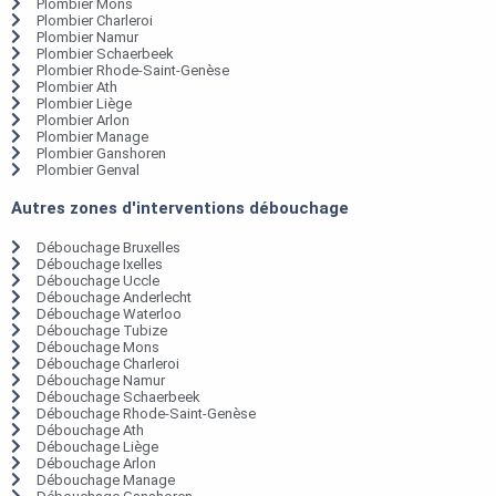
Plombier Mons
Plombier Charleroi
Plombier Namur
Plombier Schaerbeek
Plombier Rhode-Saint-Genèse
Plombier Ath
Plombier Liège
Plombier Arlon
Plombier Manage
Plombier Ganshoren
Plombier Genval
Autres zones d'interventions débouchage
Débouchage Bruxelles
Débouchage Ixelles
Débouchage Uccle
Débouchage Anderlecht
Débouchage Waterloo
Débouchage Tubize
Débouchage Mons
Débouchage Charleroi
Débouchage Namur
Débouchage Schaerbeek
Débouchage Rhode-Saint-Genèse
Débouchage Ath
Débouchage Liège
Débouchage Arlon
Débouchage Manage