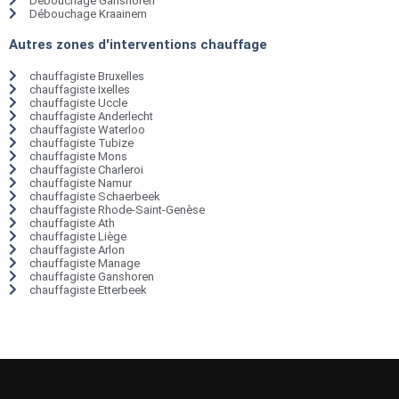
Débouchage Ganshoren
Débouchage Kraainem
Autres zones d'interventions chauffage
chauffagiste Bruxelles
chauffagiste Ixelles
chauffagiste Uccle
chauffagiste Anderlecht
chauffagiste Waterloo
chauffagiste Tubize
chauffagiste Mons
chauffagiste Charleroi
chauffagiste Namur
chauffagiste Schaerbeek
chauffagiste Rhode-Saint-Genèse
chauffagiste Ath
chauffagiste Liège
chauffagiste Arlon
chauffagiste Manage
chauffagiste Ganshoren
chauffagiste Etterbeek