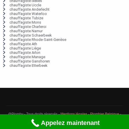
chauffagiste Ixelles
chauffagiste Uccle
chauffagiste Anderlecht
chauffagiste Waterloo
chauffagiste Tubize
chauffagiste Mons
chauffagiste Charleroi
chauffagiste Namur
chauffagiste Schaerbeek
chauffagiste Rhode-Saint-Genèse
chauffagiste Ath
chauffagiste Liège
chauffagiste Arlon
chauffagiste Manage
chauffagiste Ganshoren
chauffagiste Etterbeek
@Plomby - Tous droits réservés -
Mentions légales
-
Plombier Belgique
-
Débouchage Belgique
-
Détection fuite eau Belgique
Appelez maintenant