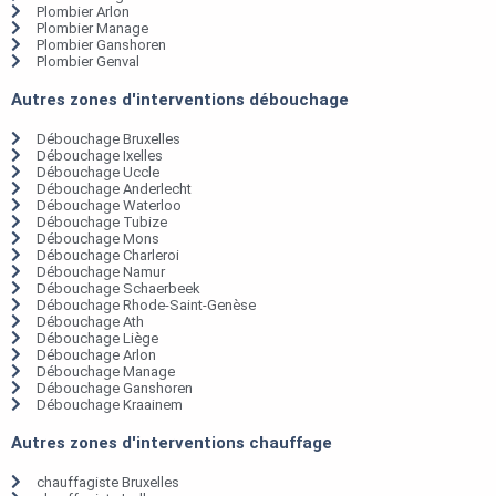
Plombier Arlon
Plombier Manage
Plombier Ganshoren
Plombier Genval
Autres zones d'interventions débouchage
Débouchage Bruxelles
Débouchage Ixelles
Débouchage Uccle
Débouchage Anderlecht
Débouchage Waterloo
Débouchage Tubize
Débouchage Mons
Débouchage Charleroi
Débouchage Namur
Débouchage Schaerbeek
Débouchage Rhode-Saint-Genèse
Débouchage Ath
Débouchage Liège
Débouchage Arlon
Débouchage Manage
Débouchage Ganshoren
Débouchage Kraainem
Autres zones d'interventions chauffage
chauffagiste Bruxelles