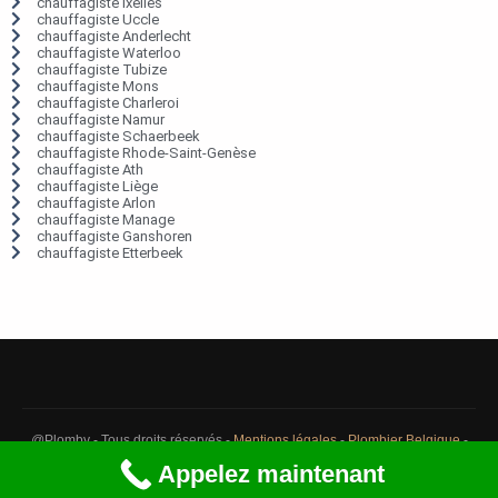
chauffagiste Ixelles
chauffagiste Uccle
chauffagiste Anderlecht
chauffagiste Waterloo
chauffagiste Tubize
chauffagiste Mons
chauffagiste Charleroi
chauffagiste Namur
chauffagiste Schaerbeek
chauffagiste Rhode-Saint-Genèse
chauffagiste Ath
chauffagiste Liège
chauffagiste Arlon
chauffagiste Manage
chauffagiste Ganshoren
chauffagiste Etterbeek
@Plomby - Tous droits réservés -
Mentions légales
-
Plombier Belgique
-
Débouchage Belgique
-
Détection fuite eau Belgique
Appelez maintenant