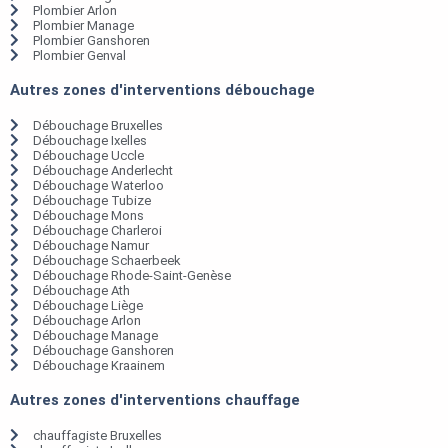
Plombier Arlon
Plombier Manage
Plombier Ganshoren
Plombier Genval
Autres zones d'interventions débouchage
Débouchage Bruxelles
Débouchage Ixelles
Débouchage Uccle
Débouchage Anderlecht
Débouchage Waterloo
Débouchage Tubize
Débouchage Mons
Débouchage Charleroi
Débouchage Namur
Débouchage Schaerbeek
Débouchage Rhode-Saint-Genèse
Débouchage Ath
Débouchage Liège
Débouchage Arlon
Débouchage Manage
Débouchage Ganshoren
Débouchage Kraainem
Autres zones d'interventions chauffage
chauffagiste Bruxelles