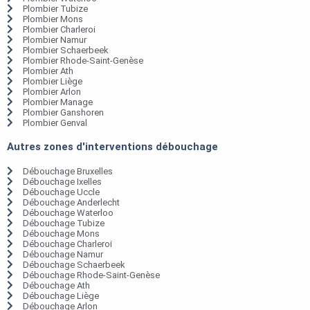
Plombier Tubize
Plombier Mons
Plombier Charleroi
Plombier Namur
Plombier Schaerbeek
Plombier Rhode-Saint-Genèse
Plombier Ath
Plombier Liège
Plombier Arlon
Plombier Manage
Plombier Ganshoren
Plombier Genval
Autres zones d'interventions débouchage
Débouchage Bruxelles
Débouchage Ixelles
Débouchage Uccle
Débouchage Anderlecht
Débouchage Waterloo
Débouchage Tubize
Débouchage Mons
Débouchage Charleroi
Débouchage Namur
Débouchage Schaerbeek
Débouchage Rhode-Saint-Genèse
Débouchage Ath
Débouchage Liège
Débouchage Arlon