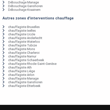
Débouchage Manage
Débouchage Ganshoren
Débouchage Kraainem
Autres zones d'interventions chauffage
chauffagiste Bruxelles
chauffagiste Ixelles
chauffagiste Uccle
chauffagiste Anderlecht
chauffagiste Waterloo
chauffagiste Tubize
chauffagiste Mons
chauffagiste Charleroi
chauffagiste Namur
chauffagiste Schaerbeek
chauffagiste Rhode-Saint-Genèse
chauffagiste Ath
chauffagiste Liège
chauffagiste Arlon
chauffagiste Manage
chauffagiste Ganshoren
chauffagiste Etterbeek