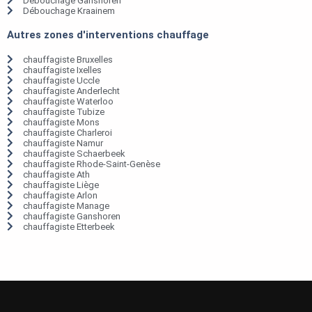
Débouchage Ganshoren
Débouchage Kraainem
Autres zones d'interventions chauffage
chauffagiste Bruxelles
chauffagiste Ixelles
chauffagiste Uccle
chauffagiste Anderlecht
chauffagiste Waterloo
chauffagiste Tubize
chauffagiste Mons
chauffagiste Charleroi
chauffagiste Namur
chauffagiste Schaerbeek
chauffagiste Rhode-Saint-Genèse
chauffagiste Ath
chauffagiste Liège
chauffagiste Arlon
chauffagiste Manage
chauffagiste Ganshoren
chauffagiste Etterbeek