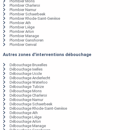
Plombier Mons
Plombier Charleroi
Plombier Namur
Plombier Schaerbeek
Plombier Rhode-Saint-Genèse
Plombier Ath
Plombier Liège
Plombier Arlon
Plombier Manage
Plombier Ganshoren
Plombier Genval
Autres zones d'interventions débouchage
Débouchage Bruxelles
Débouchage Ixelles
Débouchage Uccle
Débouchage Anderlecht
Débouchage Waterloo
Débouchage Tubize
Débouchage Mons
Débouchage Charleroi
Débouchage Namur
Débouchage Schaerbeek
Débouchage Rhode-Saint-Genèse
Débouchage Ath
Débouchage Liège
Débouchage Arlon
Débouchage Manage