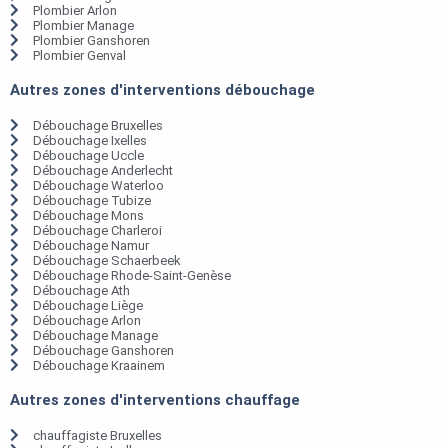
Plombier Arlon
Plombier Manage
Plombier Ganshoren
Plombier Genval
Autres zones d'interventions débouchage
Débouchage Bruxelles
Débouchage Ixelles
Débouchage Uccle
Débouchage Anderlecht
Débouchage Waterloo
Débouchage Tubize
Débouchage Mons
Débouchage Charleroi
Débouchage Namur
Débouchage Schaerbeek
Débouchage Rhode-Saint-Genèse
Débouchage Ath
Débouchage Liège
Débouchage Arlon
Débouchage Manage
Débouchage Ganshoren
Débouchage Kraainem
Autres zones d'interventions chauffage
chauffagiste Bruxelles