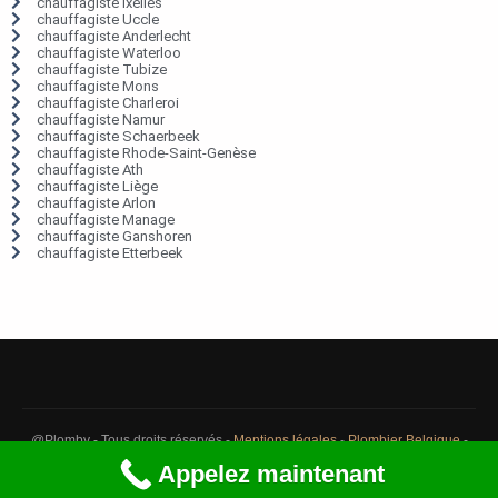
chauffagiste Ixelles
chauffagiste Uccle
chauffagiste Anderlecht
chauffagiste Waterloo
chauffagiste Tubize
chauffagiste Mons
chauffagiste Charleroi
chauffagiste Namur
chauffagiste Schaerbeek
chauffagiste Rhode-Saint-Genèse
chauffagiste Ath
chauffagiste Liège
chauffagiste Arlon
chauffagiste Manage
chauffagiste Ganshoren
chauffagiste Etterbeek
@Plomby - Tous droits réservés -
Mentions légales
-
Plombier Belgique
-
Débouchage Belgique
-
Détection fuite eau Belgique
Appelez maintenant