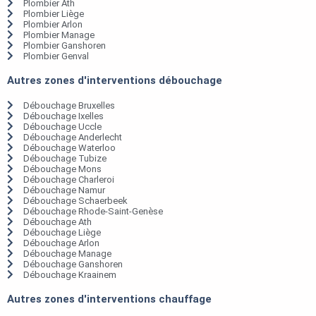
Plombier Ath
Plombier Liège
Plombier Arlon
Plombier Manage
Plombier Ganshoren
Plombier Genval
Autres zones d'interventions débouchage
Débouchage Bruxelles
Débouchage Ixelles
Débouchage Uccle
Débouchage Anderlecht
Débouchage Waterloo
Débouchage Tubize
Débouchage Mons
Débouchage Charleroi
Débouchage Namur
Débouchage Schaerbeek
Débouchage Rhode-Saint-Genèse
Débouchage Ath
Débouchage Liège
Débouchage Arlon
Débouchage Manage
Débouchage Ganshoren
Débouchage Kraainem
Autres zones d'interventions chauffage