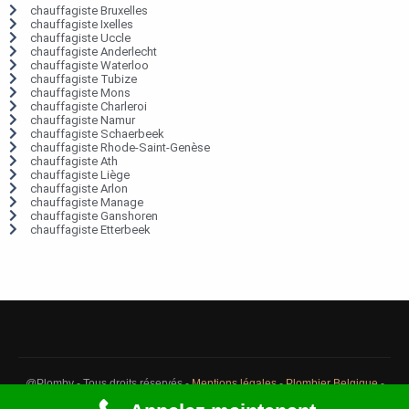
chauffagiste Bruxelles
chauffagiste Ixelles
chauffagiste Uccle
chauffagiste Anderlecht
chauffagiste Waterloo
chauffagiste Tubize
chauffagiste Mons
chauffagiste Charleroi
chauffagiste Namur
chauffagiste Schaerbeek
chauffagiste Rhode-Saint-Genèse
chauffagiste Ath
chauffagiste Liège
chauffagiste Arlon
chauffagiste Manage
chauffagiste Ganshoren
chauffagiste Etterbeek
@Plomby - Tous droits réservés -
Mentions légales
-
Plombier Belgique
-
Débouchage Belgique
-
Détection fuite eau Belgique