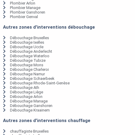
Plombier Arlon
Plombier Manage
Plombier Ganshoren
Plombier Genval
Autres zones d'interventions débouchage
Débouchage Bruxelles
Débouchage Ixelles
Débouchage Uccle
Débouchage Anderlecht
Débouchage Waterloo
Débouchage Tubize
Débouchage Mons
Débouchage Charleroi
Débouchage Namur
Débouchage Schaerbeek
Débouchage Rhode-Saint-Genèse
Débouchage Ath
Débouchage Liège
Débouchage Arlon
Débouchage Manage
Débouchage Ganshoren
Débouchage Kraainem
Autres zones d'interventions chauffage
chauffagiste Bruxelles