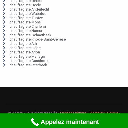
chauffagiste Ixelles
chauffagiste Uccle
chauffagiste Anderlecht
chauffagiste Waterloo
chauffagiste Tubize
chauffagiste Mons
chauffagiste Charleroi
chauffagiste Namur
chauffagiste Schaerbeek
chauffagiste Rhode-Saint-Genèse
chauffagiste Ath
chauffagiste Liège
chauffagiste Arlon
chauffagiste Manage
chauffagiste Ganshoren
chauffagiste Etterbeek
@Plomby - Tous droits réservés -
Mentions légales
-
Plombier Belgique
-
Débouchage Belgique
-
Détection fuite eau Belgique
Appelez maintenant