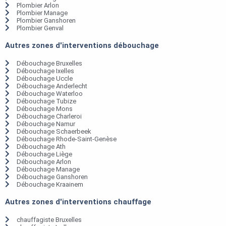
Plombier Arlon
Plombier Manage
Plombier Ganshoren
Plombier Genval
Autres zones d'interventions débouchage
Débouchage Bruxelles
Débouchage Ixelles
Débouchage Uccle
Débouchage Anderlecht
Débouchage Waterloo
Débouchage Tubize
Débouchage Mons
Débouchage Charleroi
Débouchage Namur
Débouchage Schaerbeek
Débouchage Rhode-Saint-Genèse
Débouchage Ath
Débouchage Liège
Débouchage Arlon
Débouchage Manage
Débouchage Ganshoren
Débouchage Kraainem
Autres zones d'interventions chauffage
chauffagiste Bruxelles