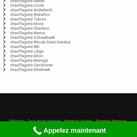
chauffagiste Ixelles
chauffagiste Uccle
chauffagiste Anderlecht
chauffagiste Waterloo
chauffagiste Tubize
chauffagiste Mons
chauffagiste Charleroi
chauffagiste Namur
chauffagiste Schaerbeek
chauffagiste Rhode-Saint-Genèse
chauffagiste Ath
chauffagiste Liège
chauffagiste Arlon
chauffagiste Manage
chauffagiste Ganshoren
chauffagiste Etterbeek
@Plomby - Tous droits réservés -
Mentions légales
-
Plombier Belgique
-
Débouchage Belgique
-
Détection fuite eau Belgique
Appelez maintenant