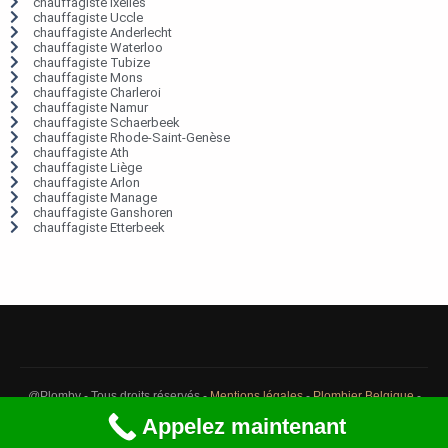
chauffagiste Ixelles
chauffagiste Uccle
chauffagiste Anderlecht
chauffagiste Waterloo
chauffagiste Tubize
chauffagiste Mons
chauffagiste Charleroi
chauffagiste Namur
chauffagiste Schaerbeek
chauffagiste Rhode-Saint-Genèse
chauffagiste Ath
chauffagiste Liège
chauffagiste Arlon
chauffagiste Manage
chauffagiste Ganshoren
chauffagiste Etterbeek
@Plomby - Tous droits réservés -
Mentions légales
-
Plombier Belgique
-
Débouchage Belgique
-
Détection fuite eau Belgique
Appelez maintenant