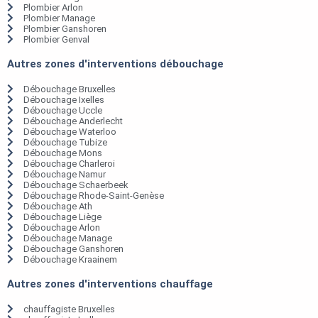
Plombier Arlon
Plombier Manage
Plombier Ganshoren
Plombier Genval
Autres zones d'interventions débouchage
Débouchage Bruxelles
Débouchage Ixelles
Débouchage Uccle
Débouchage Anderlecht
Débouchage Waterloo
Débouchage Tubize
Débouchage Mons
Débouchage Charleroi
Débouchage Namur
Débouchage Schaerbeek
Débouchage Rhode-Saint-Genèse
Débouchage Ath
Débouchage Liège
Débouchage Arlon
Débouchage Manage
Débouchage Ganshoren
Débouchage Kraainem
Autres zones d'interventions chauffage
chauffagiste Bruxelles