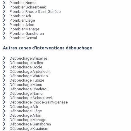
Plombier Namur
Plombier Schaerbeek
Plombier Rhode-Saint-Genèse
Plombier Ath
Plombier Liège
Plombier Arlon
Plombier Manage
Plombier Ganshoren
Plombier Genval
Autres zones d'interventions débouchage
Débouchage Bruxelles
Débouchage Ixelles
Débouchage Uccle
Débouchage Anderlecht
Débouchage Waterloo
Débouchage Tubize
Débouchage Mons
Débouchage Charleroi
Débouchage Namur
Débouchage Schaerbeek
Débouchage Rhode-Saint-Genèse
Débouchage Ath
Débouchage Liège
Débouchage Arlon
Débouchage Manage
Débouchage Ganshoren
Débouchage Kraainem