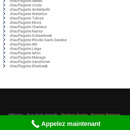
chauffagiste Ixelles
chauffagiste Uccle
chauffagiste Anderlecht
chauffagiste Waterloo
chauffagiste Tubize
chauffagiste Mons
chauffagiste Charleroi
chauffagiste Namur
chauffagiste Schaerbeek
chauffagiste Rhode-Saint-Genèse
chauffagiste Ath
chauffagiste Liège
chauffagiste Arlon
chauffagiste Manage
chauffagiste Ganshoren
chauffagiste Etterbeek
@Plomby - Tous droits réservés -
Mentions légales
-
Plombier Belgique
-
Débouchage Belgique
-
Détection fuite eau Belgique
Appelez maintenant