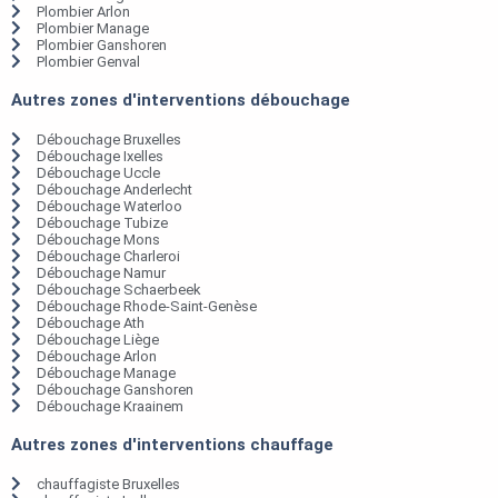
Plombier Arlon
Plombier Manage
Plombier Ganshoren
Plombier Genval
Autres zones d'interventions débouchage
Débouchage Bruxelles
Débouchage Ixelles
Débouchage Uccle
Débouchage Anderlecht
Débouchage Waterloo
Débouchage Tubize
Débouchage Mons
Débouchage Charleroi
Débouchage Namur
Débouchage Schaerbeek
Débouchage Rhode-Saint-Genèse
Débouchage Ath
Débouchage Liège
Débouchage Arlon
Débouchage Manage
Débouchage Ganshoren
Débouchage Kraainem
Autres zones d'interventions chauffage
chauffagiste Bruxelles