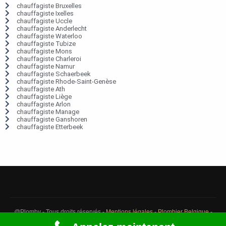
chauffagiste Bruxelles
chauffagiste Ixelles
chauffagiste Uccle
chauffagiste Anderlecht
chauffagiste Waterloo
chauffagiste Tubize
chauffagiste Mons
chauffagiste Charleroi
chauffagiste Namur
chauffagiste Schaerbeek
chauffagiste Rhode-Saint-Genèse
chauffagiste Ath
chauffagiste Liège
chauffagiste Arlon
chauffagiste Manage
chauffagiste Ganshoren
chauffagiste Etterbeek
@Plomby - Tous droits réservés -
Mentions légales
-
Plombier Belgique
-
Débouchage Belgique
-
Détection fuite eau Belgique