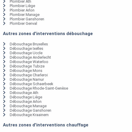
Plombier Ath
Plombier Liège
Plombier Arlon
Plombier Manage
Plombier Ganshoren
Plombier Genval
Autres zones d'interventions débouchage
Débouchage Bruxelles
Débouchage Ixelles
Débouchage Uccle
Débouchage Anderlecht
Débouchage Waterloo
Débouchage Tubize
Débouchage Mons
Débouchage Charleroi
Débouchage Namur
Débouchage Schaerbeek
Débouchage Rhode-Saint-Genèse
Débouchage Ath
Débouchage Liège
Débouchage Arlon
Débouchage Manage
Débouchage Ganshoren
Débouchage Kraainem
Autres zones d'interventions chauffage