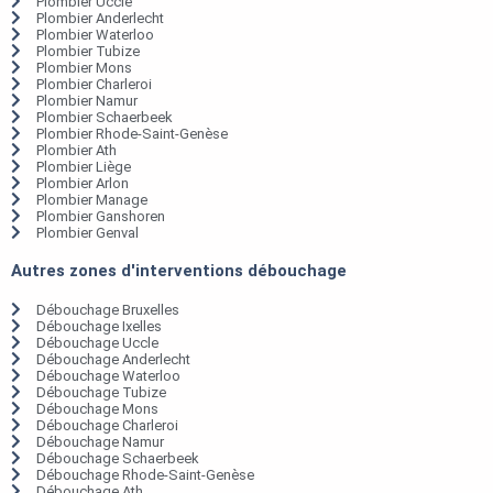
Plombier Uccle
Plombier Anderlecht
Plombier Waterloo
Plombier Tubize
Plombier Mons
Plombier Charleroi
Plombier Namur
Plombier Schaerbeek
Plombier Rhode-Saint-Genèse
Plombier Ath
Plombier Liège
Plombier Arlon
Plombier Manage
Plombier Ganshoren
Plombier Genval
Autres zones d'interventions débouchage
Débouchage Bruxelles
Débouchage Ixelles
Débouchage Uccle
Débouchage Anderlecht
Débouchage Waterloo
Débouchage Tubize
Débouchage Mons
Débouchage Charleroi
Débouchage Namur
Débouchage Schaerbeek
Débouchage Rhode-Saint-Genèse
Débouchage Ath