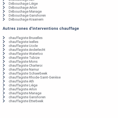
Débouchage Liège
Débouchage Arlon
Débouchage Manage
Débouchage Ganshoren
Débouchage Kraainem
Autres zones d'interventions chauffage
chauffagiste Bruxelles
chauffagiste Ixelles
chauffagiste Uccle
chauffagiste Anderlecht
chauffagiste Waterloo
chauffagiste Tubize
chauffagiste Mons
chauffagiste Charleroi
chauffagiste Namur
chauffagiste Schaerbeek
chauffagiste Rhode-Saint-Genèse
chauffagiste Ath
chauffagiste Liège
chauffagiste Arlon
chauffagiste Manage
chauffagiste Ganshoren
chauffagiste Etterbeek