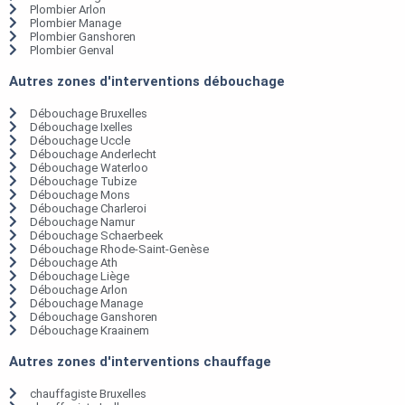
Plombier Arlon
Plombier Manage
Plombier Ganshoren
Plombier Genval
Autres zones d'interventions débouchage
Débouchage Bruxelles
Débouchage Ixelles
Débouchage Uccle
Débouchage Anderlecht
Débouchage Waterloo
Débouchage Tubize
Débouchage Mons
Débouchage Charleroi
Débouchage Namur
Débouchage Schaerbeek
Débouchage Rhode-Saint-Genèse
Débouchage Ath
Débouchage Liège
Débouchage Arlon
Débouchage Manage
Débouchage Ganshoren
Débouchage Kraainem
Autres zones d'interventions chauffage
chauffagiste Bruxelles