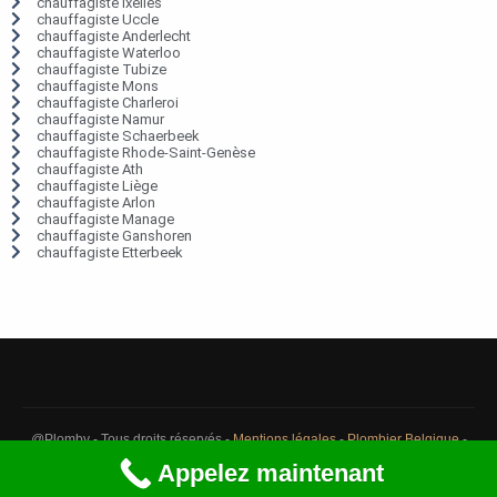
chauffagiste Ixelles
chauffagiste Uccle
chauffagiste Anderlecht
chauffagiste Waterloo
chauffagiste Tubize
chauffagiste Mons
chauffagiste Charleroi
chauffagiste Namur
chauffagiste Schaerbeek
chauffagiste Rhode-Saint-Genèse
chauffagiste Ath
chauffagiste Liège
chauffagiste Arlon
chauffagiste Manage
chauffagiste Ganshoren
chauffagiste Etterbeek
@Plomby - Tous droits réservés -
Mentions légales
-
Plombier Belgique
-
Débouchage Belgique
-
Détection fuite eau Belgique
Appelez maintenant