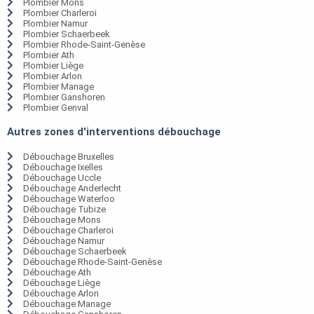
Plombier Mons
Plombier Charleroi
Plombier Namur
Plombier Schaerbeek
Plombier Rhode-Saint-Genèse
Plombier Ath
Plombier Liège
Plombier Arlon
Plombier Manage
Plombier Ganshoren
Plombier Genval
Autres zones d'interventions débouchage
Débouchage Bruxelles
Débouchage Ixelles
Débouchage Uccle
Débouchage Anderlecht
Débouchage Waterloo
Débouchage Tubize
Débouchage Mons
Débouchage Charleroi
Débouchage Namur
Débouchage Schaerbeek
Débouchage Rhode-Saint-Genèse
Débouchage Ath
Débouchage Liège
Débouchage Arlon
Débouchage Manage