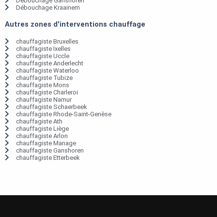
Débouchage Ganshoren
Débouchage Kraainem
Autres zones d'interventions chauffage
chauffagiste Bruxelles
chauffagiste Ixelles
chauffagiste Uccle
chauffagiste Anderlecht
chauffagiste Waterloo
chauffagiste Tubize
chauffagiste Mons
chauffagiste Charleroi
chauffagiste Namur
chauffagiste Schaerbeek
chauffagiste Rhode-Saint-Genèse
chauffagiste Ath
chauffagiste Liège
chauffagiste Arlon
chauffagiste Manage
chauffagiste Ganshoren
chauffagiste Etterbeek