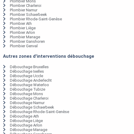
Plombier Mons
Plombier Charleroi
Plombier Namur
Plombier Schaerbeek
Plombier Rhode-Saint-Genèse
Plombier Ath
Plombier Liège
Plombier Arlon
Plombier Manage
Plombier Ganshoren
Plombier Genval
Autres zones d'interventions débouchage
Débouchage Bruxelles
Débouchage Ixelles
Débouchage Uccle
Débouchage Anderlecht
Débouchage Waterloo
Débouchage Tubize
Débouchage Mons
Débouchage Charleroi
Débouchage Namur
Débouchage Schaerbeek
Débouchage Rhode-Saint-Genèse
Débouchage Ath
Débouchage Liège
Débouchage Arlon
Débouchage Manage