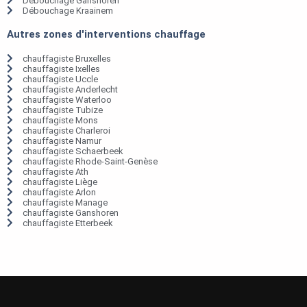
Débouchage Ganshoren
Débouchage Kraainem
Autres zones d'interventions chauffage
chauffagiste Bruxelles
chauffagiste Ixelles
chauffagiste Uccle
chauffagiste Anderlecht
chauffagiste Waterloo
chauffagiste Tubize
chauffagiste Mons
chauffagiste Charleroi
chauffagiste Namur
chauffagiste Schaerbeek
chauffagiste Rhode-Saint-Genèse
chauffagiste Ath
chauffagiste Liège
chauffagiste Arlon
chauffagiste Manage
chauffagiste Ganshoren
chauffagiste Etterbeek