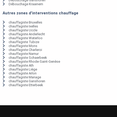
Débouchage Ganshoren
Débouchage Kraainem
Autres zones d'interventions chauffage
chauffagiste Bruxelles
chauffagiste Ixelles
chauffagiste Uccle
chauffagiste Anderlecht
chauffagiste Waterloo
chauffagiste Tubize
chauffagiste Mons
chauffagiste Charleroi
chauffagiste Namur
chauffagiste Schaerbeek
chauffagiste Rhode-Saint-Genèse
chauffagiste Ath
chauffagiste Liège
chauffagiste Arlon
chauffagiste Manage
chauffagiste Ganshoren
chauffagiste Etterbeek