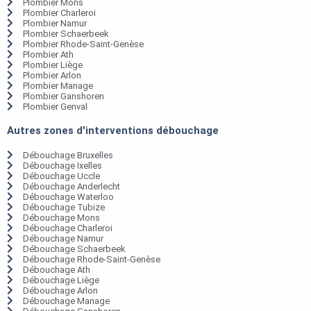
Plombier Mons
Plombier Charleroi
Plombier Namur
Plombier Schaerbeek
Plombier Rhode-Saint-Genèse
Plombier Ath
Plombier Liège
Plombier Arlon
Plombier Manage
Plombier Ganshoren
Plombier Genval
Autres zones d'interventions débouchage
Débouchage Bruxelles
Débouchage Ixelles
Débouchage Uccle
Débouchage Anderlecht
Débouchage Waterloo
Débouchage Tubize
Débouchage Mons
Débouchage Charleroi
Débouchage Namur
Débouchage Schaerbeek
Débouchage Rhode-Saint-Genèse
Débouchage Ath
Débouchage Liège
Débouchage Arlon
Débouchage Manage