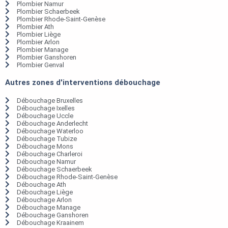
Plombier Namur
Plombier Schaerbeek
Plombier Rhode-Saint-Genèse
Plombier Ath
Plombier Liège
Plombier Arlon
Plombier Manage
Plombier Ganshoren
Plombier Genval
Autres zones d'interventions débouchage
Débouchage Bruxelles
Débouchage Ixelles
Débouchage Uccle
Débouchage Anderlecht
Débouchage Waterloo
Débouchage Tubize
Débouchage Mons
Débouchage Charleroi
Débouchage Namur
Débouchage Schaerbeek
Débouchage Rhode-Saint-Genèse
Débouchage Ath
Débouchage Liège
Débouchage Arlon
Débouchage Manage
Débouchage Ganshoren
Débouchage Kraainem