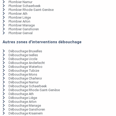
Plombier Namur
Plombier Schaerbeek
Plombier Rhode-Saint-Genèse
Plombier Ath
Plombier Liège
Plombier Arlon
Plombier Manage
Plombier Ganshoren
Plombier Genval
Autres zones d'interventions débouchage
Débouchage Bruxelles
Débouchage Ixelles
Débouchage Uccle
Débouchage Anderlecht
Débouchage Waterloo
Débouchage Tubize
Débouchage Mons
Débouchage Charleroi
Débouchage Namur
Débouchage Schaerbeek
Débouchage Rhode-Saint-Genèse
Débouchage Ath
Débouchage Liège
Débouchage Arlon
Débouchage Manage
Débouchage Ganshoren
Débouchage Kraainem