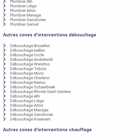
Plombier Ath
Plombier Liège
Plombier Arlon
Plombier Manage
Plombier Ganshoren
Plombier Genval
Autres zones d'interventions débouchage
Débouchage Bruxelles
Débouchage Ixelles
Débouchage Uccle
Débouchage Anderlecht
Débouchage Waterloo
Débouchage Tubize
Débouchage Mons
Débouchage Charleroi
Débouchage Namur
Débouchage Schaerbeek
Débouchage Rhode-Saint-Genèse
Débouchage Ath
Débouchage Liège
Débouchage Arlon
Débouchage Manage
Débouchage Ganshoren
Débouchage Kraainem
Autres zones d'interventions chauffage