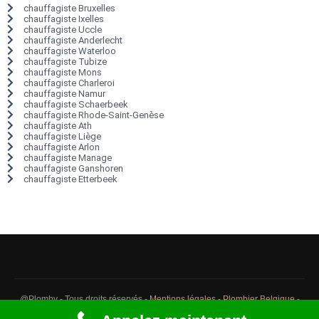
chauffagiste Bruxelles
chauffagiste Ixelles
chauffagiste Uccle
chauffagiste Anderlecht
chauffagiste Waterloo
chauffagiste Tubize
chauffagiste Mons
chauffagiste Charleroi
chauffagiste Namur
chauffagiste Schaerbeek
chauffagiste Rhode-Saint-Genèse
chauffagiste Ath
chauffagiste Liège
chauffagiste Arlon
chauffagiste Manage
chauffagiste Ganshoren
chauffagiste Etterbeek
@Plomby - Tous droits réservés -
Mentions légales
-
Plombier Belgique
-
Débouchage Belgique
-
Détection fuite eau Belgique