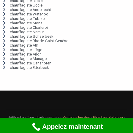
chauffagiste Ixelles
chauffagiste Uccle
chauffagiste Anderlecht
chauffagiste Waterloo
chauffagiste Tubize
chauffagiste Mons
chauffagiste Charleroi
chauffagiste Namur
chauffagiste Schaerbeek
chauffagiste Rhode-Saint-Genèse
chauffagiste Ath
chauffagiste Liège
chauffagiste Arlon
chauffagiste Manage
chauffagiste Ganshoren
chauffagiste Etterbeek
@Plomby - Tous droits réservés -
Mentions légales
-
Plombier Belgique
-
Débouchage Belgique
-
Détection fuite eau Belgique
Appelez maintenant