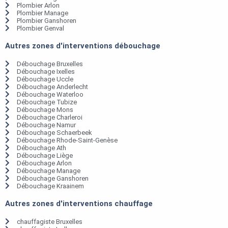
Plombier Arlon
Plombier Manage
Plombier Ganshoren
Plombier Genval
Autres zones d'interventions débouchage
Débouchage Bruxelles
Débouchage Ixelles
Débouchage Uccle
Débouchage Anderlecht
Débouchage Waterloo
Débouchage Tubize
Débouchage Mons
Débouchage Charleroi
Débouchage Namur
Débouchage Schaerbeek
Débouchage Rhode-Saint-Genèse
Débouchage Ath
Débouchage Liège
Débouchage Arlon
Débouchage Manage
Débouchage Ganshoren
Débouchage Kraainem
Autres zones d'interventions chauffage
chauffagiste Bruxelles