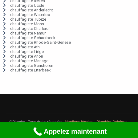
chauffagiste Ixelles
chauffagiste Uccle
chauffagiste Anderlecht
chauffagiste Waterloo
chauffagiste Tubize
chauffagiste Mons
chauffagiste Charleroi
chauffagiste Namur
chauffagiste Schaerbeek
chauffagiste Rhode-Saint-Genèse
chauffagiste Ath
chauffagiste Liège
chauffagiste Arlon
chauffagiste Manage
chauffagiste Ganshoren
chauffagiste Etterbeek
@Plomby - Tous droits réservés -
Mentions légales
-
Plombier Belgique
-
Débouchage Belgique
-
Détection fuite eau Belgique
Appelez maintenant