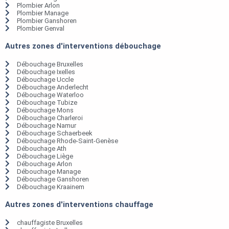
Plombier Arlon
Plombier Manage
Plombier Ganshoren
Plombier Genval
Autres zones d'interventions débouchage
Débouchage Bruxelles
Débouchage Ixelles
Débouchage Uccle
Débouchage Anderlecht
Débouchage Waterloo
Débouchage Tubize
Débouchage Mons
Débouchage Charleroi
Débouchage Namur
Débouchage Schaerbeek
Débouchage Rhode-Saint-Genèse
Débouchage Ath
Débouchage Liège
Débouchage Arlon
Débouchage Manage
Débouchage Ganshoren
Débouchage Kraainem
Autres zones d'interventions chauffage
chauffagiste Bruxelles