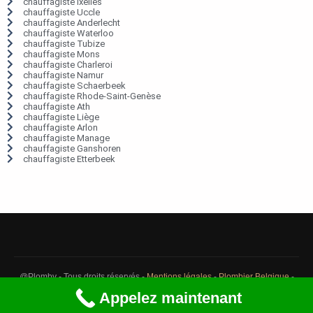
chauffagiste Ixelles
chauffagiste Uccle
chauffagiste Anderlecht
chauffagiste Waterloo
chauffagiste Tubize
chauffagiste Mons
chauffagiste Charleroi
chauffagiste Namur
chauffagiste Schaerbeek
chauffagiste Rhode-Saint-Genèse
chauffagiste Ath
chauffagiste Liège
chauffagiste Arlon
chauffagiste Manage
chauffagiste Ganshoren
chauffagiste Etterbeek
@Plomby - Tous droits réservés -
Mentions légales
-
Plombier Belgique
-
Débouchage Belgique
-
Détection fuite eau Belgique
Appelez maintenant