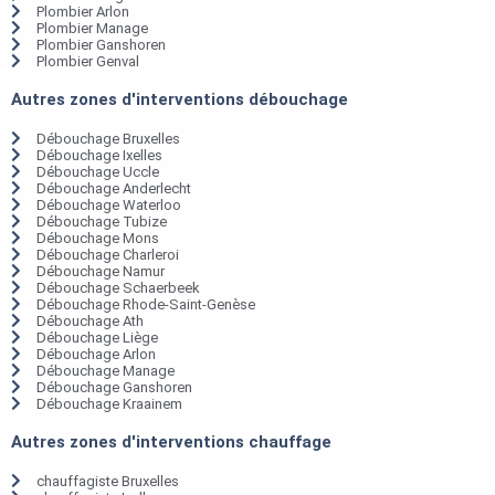
Plombier Arlon
Plombier Manage
Plombier Ganshoren
Plombier Genval
Autres zones d'interventions débouchage
Débouchage Bruxelles
Débouchage Ixelles
Débouchage Uccle
Débouchage Anderlecht
Débouchage Waterloo
Débouchage Tubize
Débouchage Mons
Débouchage Charleroi
Débouchage Namur
Débouchage Schaerbeek
Débouchage Rhode-Saint-Genèse
Débouchage Ath
Débouchage Liège
Débouchage Arlon
Débouchage Manage
Débouchage Ganshoren
Débouchage Kraainem
Autres zones d'interventions chauffage
chauffagiste Bruxelles