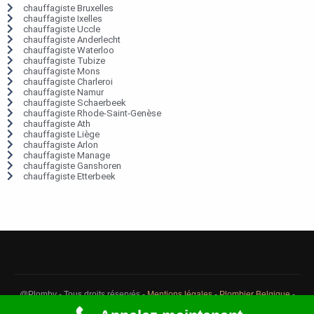
chauffagiste Bruxelles
chauffagiste Ixelles
chauffagiste Uccle
chauffagiste Anderlecht
chauffagiste Waterloo
chauffagiste Tubize
chauffagiste Mons
chauffagiste Charleroi
chauffagiste Namur
chauffagiste Schaerbeek
chauffagiste Rhode-Saint-Genèse
chauffagiste Ath
chauffagiste Liège
chauffagiste Arlon
chauffagiste Manage
chauffagiste Ganshoren
chauffagiste Etterbeek
@Plomby - Tous droits réservés -
Mentions légales
-
Plombier Belgique
-
Débouchage Belgique
-
Détection fuite eau Belgique