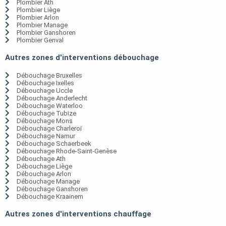
Plombier Ath
Plombier Liège
Plombier Arlon
Plombier Manage
Plombier Ganshoren
Plombier Genval
Autres zones d'interventions débouchage
Débouchage Bruxelles
Débouchage Ixelles
Débouchage Uccle
Débouchage Anderlecht
Débouchage Waterloo
Débouchage Tubize
Débouchage Mons
Débouchage Charleroi
Débouchage Namur
Débouchage Schaerbeek
Débouchage Rhode-Saint-Genèse
Débouchage Ath
Débouchage Liège
Débouchage Arlon
Débouchage Manage
Débouchage Ganshoren
Débouchage Kraainem
Autres zones d'interventions chauffage