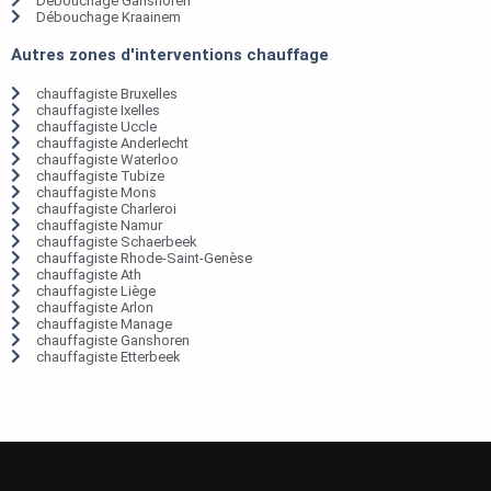
Débouchage Ganshoren
Débouchage Kraainem
Autres zones d'interventions chauffage
chauffagiste Bruxelles
chauffagiste Ixelles
chauffagiste Uccle
chauffagiste Anderlecht
chauffagiste Waterloo
chauffagiste Tubize
chauffagiste Mons
chauffagiste Charleroi
chauffagiste Namur
chauffagiste Schaerbeek
chauffagiste Rhode-Saint-Genèse
chauffagiste Ath
chauffagiste Liège
chauffagiste Arlon
chauffagiste Manage
chauffagiste Ganshoren
chauffagiste Etterbeek