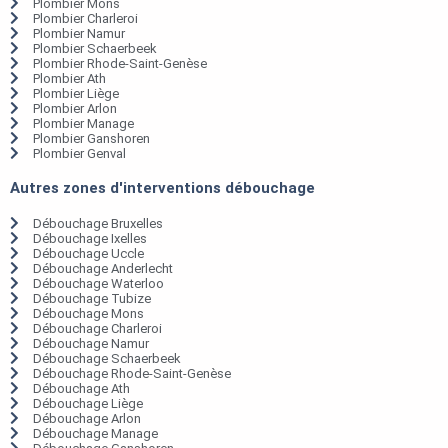
Plombier Mons
Plombier Charleroi
Plombier Namur
Plombier Schaerbeek
Plombier Rhode-Saint-Genèse
Plombier Ath
Plombier Liège
Plombier Arlon
Plombier Manage
Plombier Ganshoren
Plombier Genval
Autres zones d'interventions débouchage
Débouchage Bruxelles
Débouchage Ixelles
Débouchage Uccle
Débouchage Anderlecht
Débouchage Waterloo
Débouchage Tubize
Débouchage Mons
Débouchage Charleroi
Débouchage Namur
Débouchage Schaerbeek
Débouchage Rhode-Saint-Genèse
Débouchage Ath
Débouchage Liège
Débouchage Arlon
Débouchage Manage