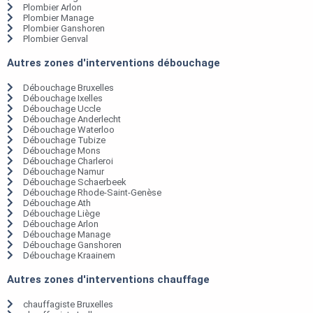
Plombier Arlon
Plombier Manage
Plombier Ganshoren
Plombier Genval
Autres zones d'interventions débouchage
Débouchage Bruxelles
Débouchage Ixelles
Débouchage Uccle
Débouchage Anderlecht
Débouchage Waterloo
Débouchage Tubize
Débouchage Mons
Débouchage Charleroi
Débouchage Namur
Débouchage Schaerbeek
Débouchage Rhode-Saint-Genèse
Débouchage Ath
Débouchage Liège
Débouchage Arlon
Débouchage Manage
Débouchage Ganshoren
Débouchage Kraainem
Autres zones d'interventions chauffage
chauffagiste Bruxelles