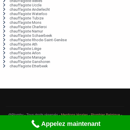
chauffagiste Ixelles
chauffagiste Uccle
chauffagiste Anderlecht
chauffagiste Waterloo
chauffagiste Tubize
chauffagiste Mons
chauffagiste Charleroi
chauffagiste Namur
chauffagiste Schaerbeek
chauffagiste Rhode-Saint-Genèse
chauffagiste Ath
chauffagiste Liège
chauffagiste Arlon
chauffagiste Manage
chauffagiste Ganshoren
chauffagiste Etterbeek
@Plomby - Tous droits réservés -
Mentions légales
-
Plombier Belgique
-
Débouchage Belgique
-
Détection fuite eau Belgique
Appelez maintenant