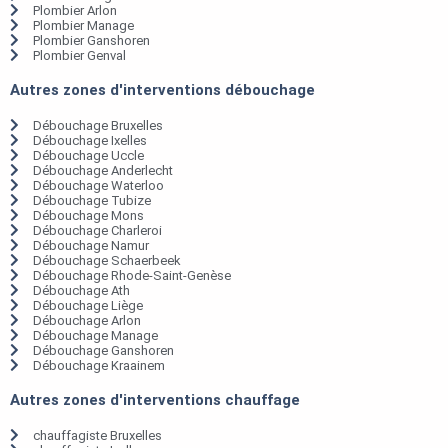
Plombier Arlon
Plombier Manage
Plombier Ganshoren
Plombier Genval
Autres zones d'interventions débouchage
Débouchage Bruxelles
Débouchage Ixelles
Débouchage Uccle
Débouchage Anderlecht
Débouchage Waterloo
Débouchage Tubize
Débouchage Mons
Débouchage Charleroi
Débouchage Namur
Débouchage Schaerbeek
Débouchage Rhode-Saint-Genèse
Débouchage Ath
Débouchage Liège
Débouchage Arlon
Débouchage Manage
Débouchage Ganshoren
Débouchage Kraainem
Autres zones d'interventions chauffage
chauffagiste Bruxelles