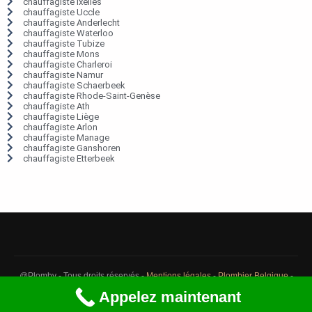
chauffagiste Ixelles
chauffagiste Uccle
chauffagiste Anderlecht
chauffagiste Waterloo
chauffagiste Tubize
chauffagiste Mons
chauffagiste Charleroi
chauffagiste Namur
chauffagiste Schaerbeek
chauffagiste Rhode-Saint-Genèse
chauffagiste Ath
chauffagiste Liège
chauffagiste Arlon
chauffagiste Manage
chauffagiste Ganshoren
chauffagiste Etterbeek
@Plomby - Tous droits réservés -
Mentions légales
-
Plombier Belgique
-
Débouchage Belgique
-
Détection fuite eau Belgique
Appelez maintenant