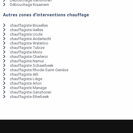
Débouchage Ganshoren
Débouchage Kraainem
Autres zones d'interventions chauffage
chauffagiste Bruxelles
chauffagiste Ixelles
chauffagiste Uccle
chauffagiste Anderlecht
chauffagiste Waterloo
chauffagiste Tubize
chauffagiste Mons
chauffagiste Charleroi
chauffagiste Namur
chauffagiste Schaerbeek
chauffagiste Rhode-Saint-Genèse
chauffagiste Ath
chauffagiste Liège
chauffagiste Arlon
chauffagiste Manage
chauffagiste Ganshoren
chauffagiste Etterbeek