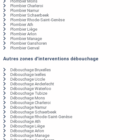
Plombier Mons
Plombier Charleroi
Plombier Namur
Plombier Schaerbeek
Plombier Rhode-Saint-Genèse
Plombier Ath
Plombier Liège
Plombier Arlon
Plombier Manage
Plombier Ganshoren
Plombier Genval
Autres zones d'interventions débouchage
Débouchage Bruxelles
Débouchage Ixelles
Débouchage Uccle
Débouchage Anderlecht
Débouchage Waterloo
Débouchage Tubize
Débouchage Mons
Débouchage Charleroi
Débouchage Namur
Débouchage Schaerbeek
Débouchage Rhode-Saint-Genèse
Débouchage Ath
Débouchage Liège
Débouchage Arlon
Débouchage Manage