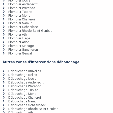
Plombier Uccle
Plombier Anderlecht
Plombier Waterloo
Plombier Tubize
Plombier Mons
Plombier Charleroi
Plombier Namur
Plombier Schaerbeek
Plombier Rhode-Saint-Genèse
Plombier Ath
Plombier Liège
Plombier Arlon
Plombier Manage
Plombier Ganshoren
Plombier Genval
Autres zones d'interventions débouchage
Débouchage Bruxelles
Débouchage Ixelles
Débouchage Uccle
Débouchage Anderlecht
Débouchage Waterloo
Débouchage Tubize
Débouchage Mons
Débouchage Charleroi
Débouchage Namur
Débouchage Schaerbeek
Débouchage Rhode-Saint-Genèse
Débouchage Ath