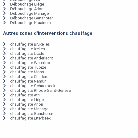
Débouchage Liège
Débouchage Arlon
Débouchage Manage
Débouchage Ganshoren
Débouchage Kraainem
Autres zones d'interventions chauffage
chauffagiste Bruxelles
chauffagiste Ixelles
chauffagiste Uccle
chauffagiste Anderlecht
chauffagiste Waterloo
chauffagiste Tubize
chauffagiste Mons
chauffagiste Charleroi
chauffagiste Namur
chauffagiste Schaerbeek
chauffagiste Rhode-Saint-Genèse
chauffagiste Ath
chauffagiste Liège
chauffagiste Arlon
chauffagiste Manage
chauffagiste Ganshoren
chauffagiste Etterbeek