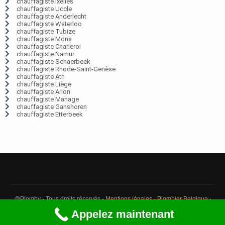
chauffagiste Ixelles
chauffagiste Uccle
chauffagiste Anderlecht
chauffagiste Waterloo
chauffagiste Tubize
chauffagiste Mons
chauffagiste Charleroi
chauffagiste Namur
chauffagiste Schaerbeek
chauffagiste Rhode-Saint-Genèse
chauffagiste Ath
chauffagiste Liège
chauffagiste Arlon
chauffagiste Manage
chauffagiste Ganshoren
chauffagiste Etterbeek
@Plomby - Tous droits réservés -
Mentions légales
-
Plombier Belgique
-
Débouchage Belgique
-
Détection fuite eau Belgique
Appelez maintenant