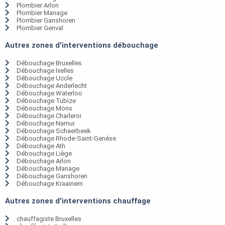
Plombier Arlon
Plombier Manage
Plombier Ganshoren
Plombier Genval
Autres zones d'interventions débouchage
Débouchage Bruxelles
Débouchage Ixelles
Débouchage Uccle
Débouchage Anderlecht
Débouchage Waterloo
Débouchage Tubize
Débouchage Mons
Débouchage Charleroi
Débouchage Namur
Débouchage Schaerbeek
Débouchage Rhode-Saint-Genèse
Débouchage Ath
Débouchage Liège
Débouchage Arlon
Débouchage Manage
Débouchage Ganshoren
Débouchage Kraainem
Autres zones d'interventions chauffage
chauffagiste Bruxelles