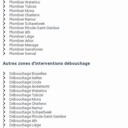
Plombier Waterloo
Plombier Tubize
Plombier Mons
Plombier Charleroi
Plombier Namur
Plombier Schaerbeek
Plombier Rhode-Saint-Genèse
Plombier Ath
Plombier Liège
Plombier Arlon
Plombier Manage
Plombier Ganshoren
Plombier Genval
Autres zones d'interventions débouchage
Débouchage Bruxelles
Débouchage Ixelles
Débouchage Uccle
Débouchage Anderlecht
Débouchage Waterloo
Débouchage Tubize
Débouchage Mons
Débouchage Charleroi
Débouchage Namur
Débouchage Schaerbeek
Débouchage Rhode-Saint-Genèse
Débouchage Ath
Débouchage Liège