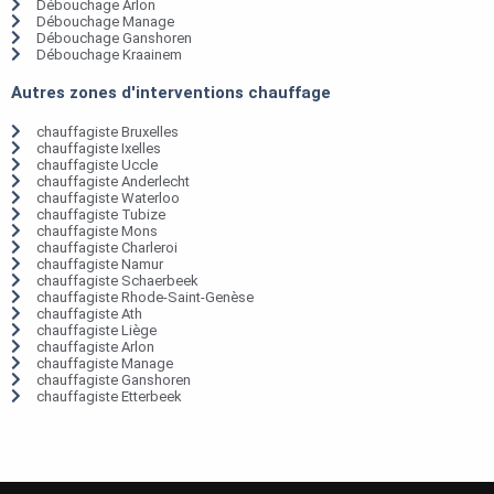
Débouchage Arlon
Débouchage Manage
Débouchage Ganshoren
Débouchage Kraainem
Autres zones d'interventions chauffage
chauffagiste Bruxelles
chauffagiste Ixelles
chauffagiste Uccle
chauffagiste Anderlecht
chauffagiste Waterloo
chauffagiste Tubize
chauffagiste Mons
chauffagiste Charleroi
chauffagiste Namur
chauffagiste Schaerbeek
chauffagiste Rhode-Saint-Genèse
chauffagiste Ath
chauffagiste Liège
chauffagiste Arlon
chauffagiste Manage
chauffagiste Ganshoren
chauffagiste Etterbeek