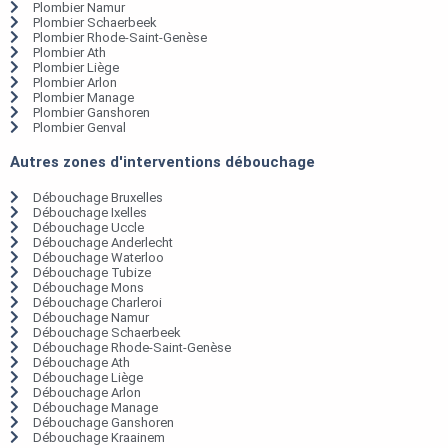
Plombier Namur
Plombier Schaerbeek
Plombier Rhode-Saint-Genèse
Plombier Ath
Plombier Liège
Plombier Arlon
Plombier Manage
Plombier Ganshoren
Plombier Genval
Autres zones d'interventions débouchage
Débouchage Bruxelles
Débouchage Ixelles
Débouchage Uccle
Débouchage Anderlecht
Débouchage Waterloo
Débouchage Tubize
Débouchage Mons
Débouchage Charleroi
Débouchage Namur
Débouchage Schaerbeek
Débouchage Rhode-Saint-Genèse
Débouchage Ath
Débouchage Liège
Débouchage Arlon
Débouchage Manage
Débouchage Ganshoren
Débouchage Kraainem