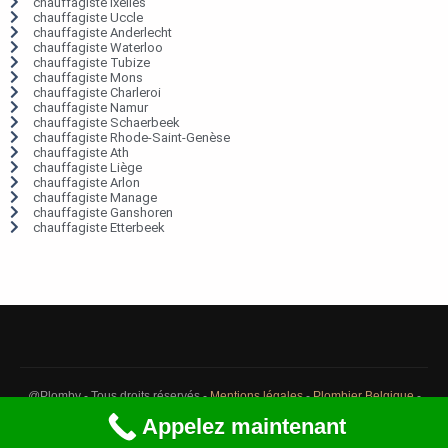
chauffagiste Ixelles
chauffagiste Uccle
chauffagiste Anderlecht
chauffagiste Waterloo
chauffagiste Tubize
chauffagiste Mons
chauffagiste Charleroi
chauffagiste Namur
chauffagiste Schaerbeek
chauffagiste Rhode-Saint-Genèse
chauffagiste Ath
chauffagiste Liège
chauffagiste Arlon
chauffagiste Manage
chauffagiste Ganshoren
chauffagiste Etterbeek
@Plomby - Tous droits réservés -
Mentions légales
-
Plombier Belgique
-
Débouchage Belgique
-
Détection fuite eau Belgique
Appelez maintenant