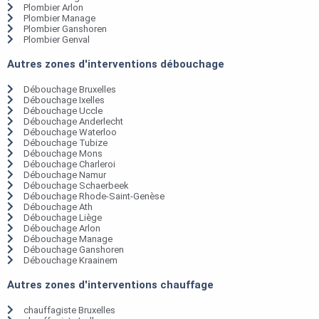
Plombier Arlon
Plombier Manage
Plombier Ganshoren
Plombier Genval
Autres zones d'interventions débouchage
Débouchage Bruxelles
Débouchage Ixelles
Débouchage Uccle
Débouchage Anderlecht
Débouchage Waterloo
Débouchage Tubize
Débouchage Mons
Débouchage Charleroi
Débouchage Namur
Débouchage Schaerbeek
Débouchage Rhode-Saint-Genèse
Débouchage Ath
Débouchage Liège
Débouchage Arlon
Débouchage Manage
Débouchage Ganshoren
Débouchage Kraainem
Autres zones d'interventions chauffage
chauffagiste Bruxelles