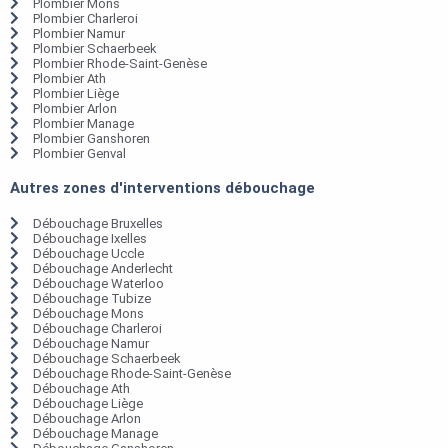
Plombier Mons
Plombier Charleroi
Plombier Namur
Plombier Schaerbeek
Plombier Rhode-Saint-Genèse
Plombier Ath
Plombier Liège
Plombier Arlon
Plombier Manage
Plombier Ganshoren
Plombier Genval
Autres zones d'interventions débouchage
Débouchage Bruxelles
Débouchage Ixelles
Débouchage Uccle
Débouchage Anderlecht
Débouchage Waterloo
Débouchage Tubize
Débouchage Mons
Débouchage Charleroi
Débouchage Namur
Débouchage Schaerbeek
Débouchage Rhode-Saint-Genèse
Débouchage Ath
Débouchage Liège
Débouchage Arlon
Débouchage Manage