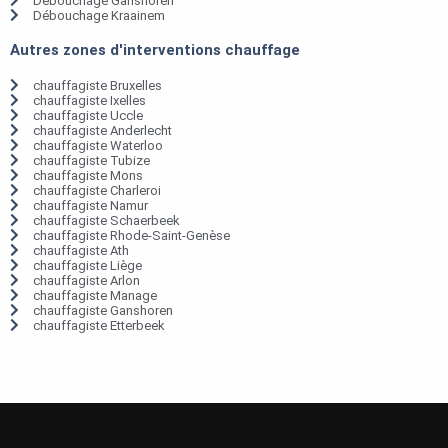
Débouchage Ganshoren
Débouchage Kraainem
Autres zones d'interventions chauffage
chauffagiste Bruxelles
chauffagiste Ixelles
chauffagiste Uccle
chauffagiste Anderlecht
chauffagiste Waterloo
chauffagiste Tubize
chauffagiste Mons
chauffagiste Charleroi
chauffagiste Namur
chauffagiste Schaerbeek
chauffagiste Rhode-Saint-Genèse
chauffagiste Ath
chauffagiste Liège
chauffagiste Arlon
chauffagiste Manage
chauffagiste Ganshoren
chauffagiste Etterbeek