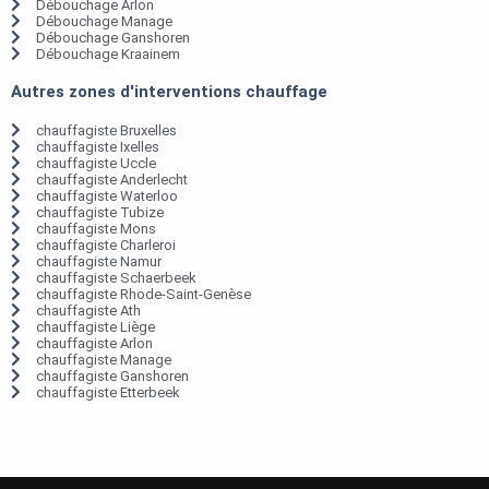
Débouchage Arlon
Débouchage Manage
Débouchage Ganshoren
Débouchage Kraainem
Autres zones d'interventions chauffage
chauffagiste Bruxelles
chauffagiste Ixelles
chauffagiste Uccle
chauffagiste Anderlecht
chauffagiste Waterloo
chauffagiste Tubize
chauffagiste Mons
chauffagiste Charleroi
chauffagiste Namur
chauffagiste Schaerbeek
chauffagiste Rhode-Saint-Genèse
chauffagiste Ath
chauffagiste Liège
chauffagiste Arlon
chauffagiste Manage
chauffagiste Ganshoren
chauffagiste Etterbeek