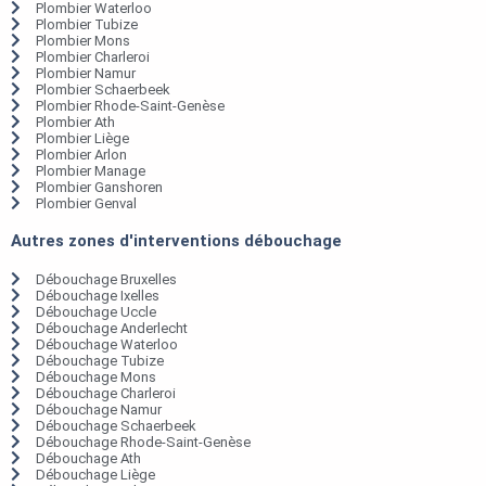
Plombier Waterloo
Plombier Tubize
Plombier Mons
Plombier Charleroi
Plombier Namur
Plombier Schaerbeek
Plombier Rhode-Saint-Genèse
Plombier Ath
Plombier Liège
Plombier Arlon
Plombier Manage
Plombier Ganshoren
Plombier Genval
Autres zones d'interventions débouchage
Débouchage Bruxelles
Débouchage Ixelles
Débouchage Uccle
Débouchage Anderlecht
Débouchage Waterloo
Débouchage Tubize
Débouchage Mons
Débouchage Charleroi
Débouchage Namur
Débouchage Schaerbeek
Débouchage Rhode-Saint-Genèse
Débouchage Ath
Débouchage Liège